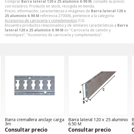
Comprar
Barra lateral 120 x 25 aluminio 6.90 M
, consulte su precio
con nosotros. Producto en stock, recogida en tienda.
Precio, información, características e imágenes de
Barra lateral 120 x
25 aluminio 6.90 M
referencia 270006, pertenece a la categoría
Accesorios de carrocería y complementos
(12).
Encuentra productos relacionados y de similares características a
Barra
lateral 120 x 25 aluminio 6.90 M
en "Carrocería de camión y
remolques", "Accesorios de carrocería y complementos".
arga
Barra lateral 120 x 25 aluminio
Barra lateral 140 x 26 alumini
6.50 M
6.00 M apilable
Consultar precio
Consultar precio